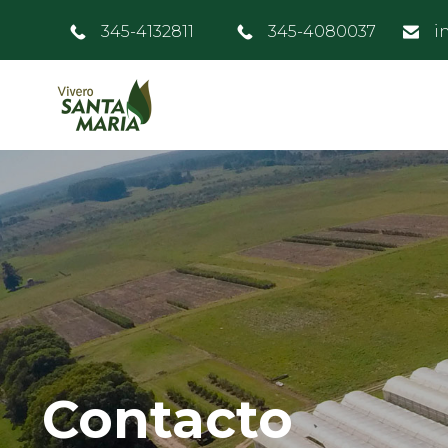
345-4132811
345-4080037
i
Contacto