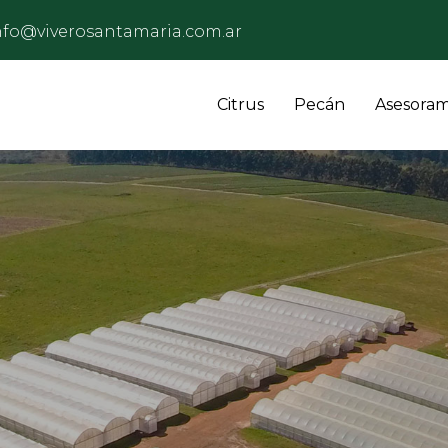
nfo@viverosantamaria.com.ar
Citrus
Pecán
Asesoram